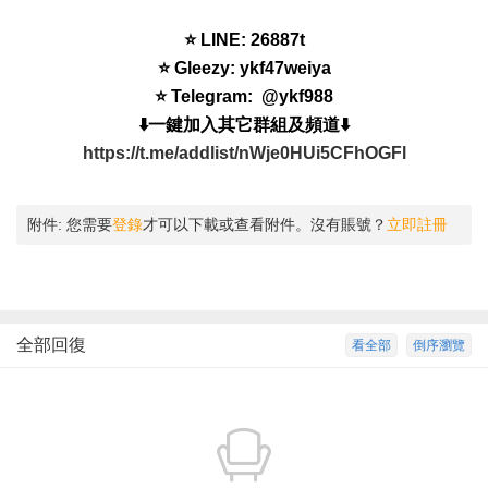
⭐ LINE: 26887t
⭐ Gleezy: ykf47weiya
⭐ Telegram: @ykf988
⬇️一鍵加入其它群組及頻道⬇️
https://t.me/addlist/nWje0HUi5CFhOGFl
附件:
您需要
登錄
才可以下載或查看附件。沒有賬號？
立即註冊
全部回復
看全部
倒序瀏覽