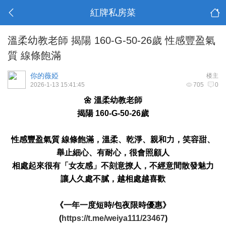
紅牌私房菜
溫柔幼教老師 揭陽 160-G-50-26歲 性感豐盈氣
質 線條飽滿
你的薇婭
楼主
2026-1-13 15:41:45
705
0
🌼 溫柔幼教老師
揭陽 160-G-50-26歲
性感豐盈氣質 線條飽滿，溫柔、乾淨、親和力，笑容甜、
舉止細心、有耐心，很會照顧人
相處起來很有「女友感」不刻意撩人，不經意間散發魅力
讓人久處不膩，越相處越喜歡
《一年一度短時/包夜限時優惠》
(
https://t.me/weiya111/23467
)