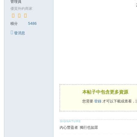
管理員
送
優質外約商家
茶
積分
5486
加
賴
發消息
26
88
7t
本帖子中包含更多資源
您需要
登錄
才可以下載或查看，
內心豐盈者 獨行也如眾