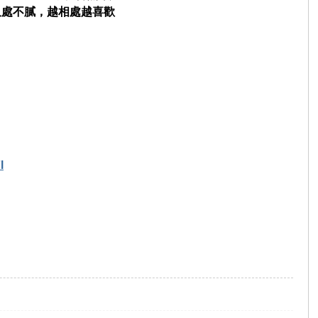
久處不膩，越相處越喜歡
l