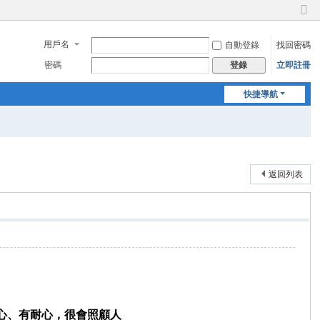
切
換
用戶名
自動登錄
找回密碼
到
窄
密碼
立即註冊
登錄
版
快捷導航
返回列表
心、有耐心，很會照顧人