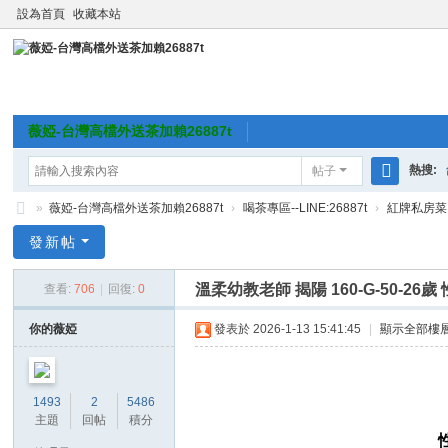
設為首頁
收藏本站
薇婭-台灣高檔外送茶加賴26887t
熱搜:
帖子
搜
»
薇婭-台灣高檔外送茶加賴26887t
›
喝茶專區--LINE:26887t
›
紅牌私房菜
索
薇
發新帖
婭
溫柔幼教老師 揭陽 160-G-50-2
查看:
706
|
回復:
0
-
台
你的薇婭
發表於 2026-1-13 15:41:45
|
顯示全部樓
灣
高
1493
2
5486
檔
主題
回帖
積分
外