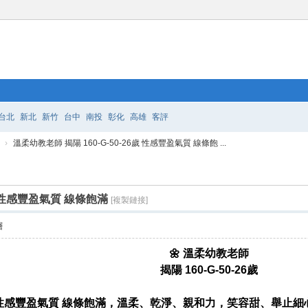
台北
新北
新竹
台中
南投
彰化
高雄
客評
›
溫柔幼教老師 揭陽 160-G-50-26歲 性感豐盈氣質 線條飽 ...
6歲 性感豐盈氣質 線條飽滿
[複製鏈接]
層
🌼 溫柔幼教老師
揭陽 160-G-50-26歲
性感豐盈氣質 線條飽滿，溫柔、乾淨、親和力，笑容甜、舉止細