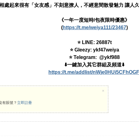
相處起來很有「女友感」不刻意撩人，不經意間散發魅力 讓人
《一年一度短時/包夜限時優惠》
(
https://t.me/weiya111/23467
)
⭐ LINE: 26887t
⭐ Gleezy: ykf47weiya
⭐ Telegram: @ykf988
⬇️一鍵加入其它群組及頻道⬇️
https://t.me/addlist/nWje0HUi5CFhOGF
×
沒有賬號？
立即註冊