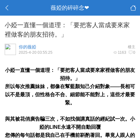
薇婭的碎碎念❤
小婭一直懂一個道理：「要把客人當成要來家
裡做客的朋友招待。」
你的薇婭
楼主
2025-4-20 03:55:25
1163
0
小婭一直懂一個道理：「要把客人當成要來家裡做客的朋友
招待。」
所以每次推薦妹妹，都像在幫藍顏知己介紹對象——長相可
以不是最頂，但性格合不合、細節能不能對上，這些才最要
緊。
與其被花俏廣告騙三次，不如找個講真話的經紀試一次。小
婭的LINE永遠不開自動回覆
您傳的每句話都是我自己在手機前斟酌著回。畢竟人跟人的